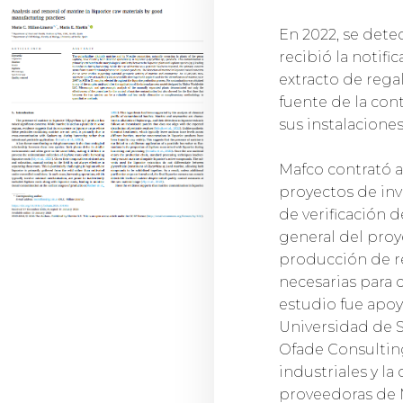
En 2022, se det
recibió la notifi
extracto de rega
fuente de la con
sus instalaciones
Mafco contrató a
proyectos de inv
de verificación 
general del proye
producción de re
necesarias para c
estudio fue apoya
Universidad de S
Ofade Consultin
industriales y l
proveedoras de M