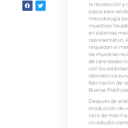
la recolección y
pasos para valid
metodología para
muestreo llevado
en sistemas mecá
representativo.
respaldan el mét
las muestras rec
de cantidades tr
con los estándar
laboratorios eur
fabricación de re
Buenas Prácticas
Después de anali
producción de reg
libre de matrina.
Un estudio cientí