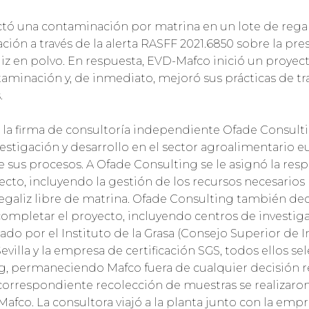
ectó una contaminación por matrina en un lote de reg
cación a través de la alerta RASFF 2021.6850 sobre la pr
liz en polvo. En respuesta, EVD-Mafco inició un proyect
taminación y, de inmediato, mejoró sus prácticas de 
.
 la firma de consultoría independiente Ofade Consultin
estigación y desarrollo en el sector agroalimentario e
de sus procesos. A Ofade Consulting se le asignó la res
cto, incluyendo la gestión de los recursos necesarios p
galiz libre de matrina. Ofade Consulting también dec
ompletar el proyecto, incluyendo centros de investigaci
do por el Instituto de la Grasa (Consejo Superior de Inv
evilla y la empresa de certificación SGS, todos ellos 
g, permaneciendo Mafco fuera de cualquier decisión r
a correspondiente recolección de muestras se realizaron
afco. La consultora viajó a la planta junto con la empr