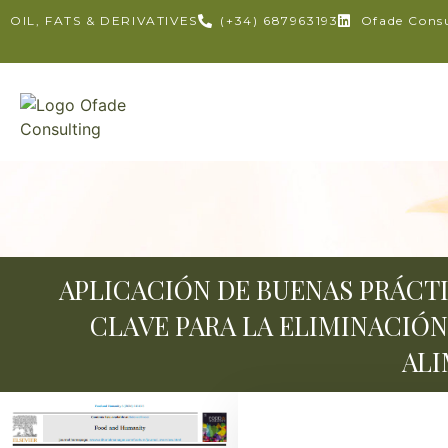
OIL, FATS & DERIVATIVES
(+34) 687963193
Ofade Cons
APLICACIÓN DE BUENAS PRÁCTI
CLAVE PARA LA ELIMINACIÓ
ALI