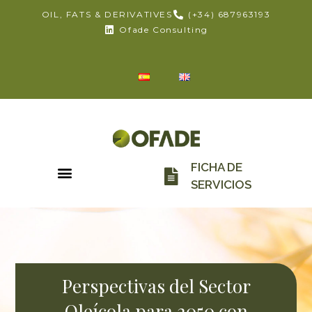
OIL, FATS & DERIVATIVES
(+34) 687963193
Ofade Consulting
FICHA DE
SERVICIOS
Perspectivas del Sector
Oleícola para 2050 con