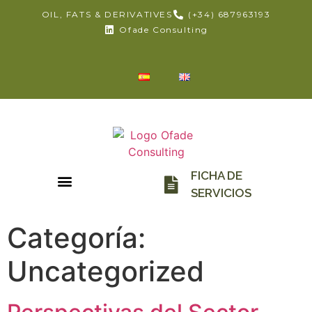
OIL, FATS & DERIVATIVES
(+34) 687963193
Ofade Consulting
FICHA DE
SERVICIOS
Categoría:
Uncategorized